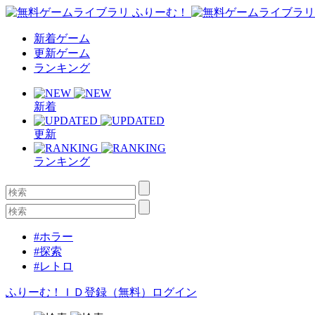
新着ゲーム
更新ゲーム
ランキング
新着
更新
ランキング
#ホラー
#探索
#レトロ
ふりーむ！ＩＤ登録（無料）
ログイン