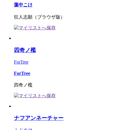
藻中こけ
狂人志願（ブラウザ版）
四奇ノ檻
ForTree
ForTree
四奇ノ檻
ナフアンネーチャー