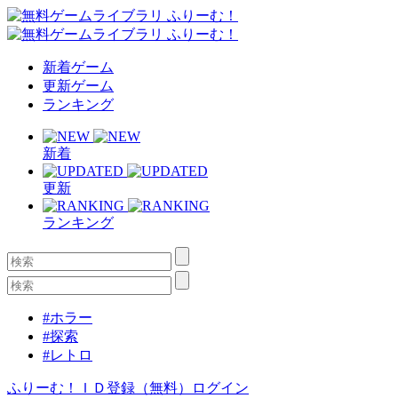
新着ゲーム
更新ゲーム
ランキング
新着
更新
ランキング
#ホラー
#探索
#レトロ
ふりーむ！ＩＤ登録（無料）
ログイン