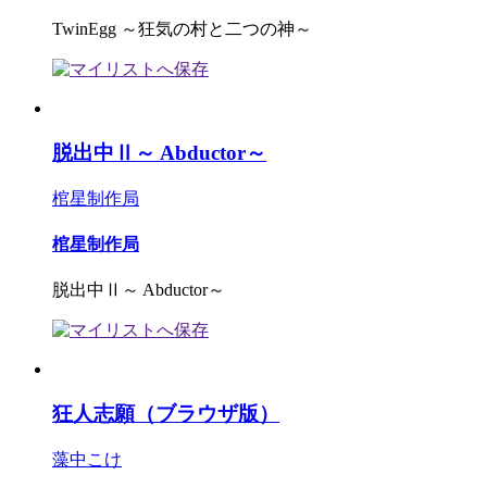
TwinEgg ～狂気の村と二つの神～
脱出中Ⅱ～ Abductor～
棺星制作局
棺星制作局
脱出中Ⅱ～ Abductor～
狂人志願（ブラウザ版）
藻中こけ