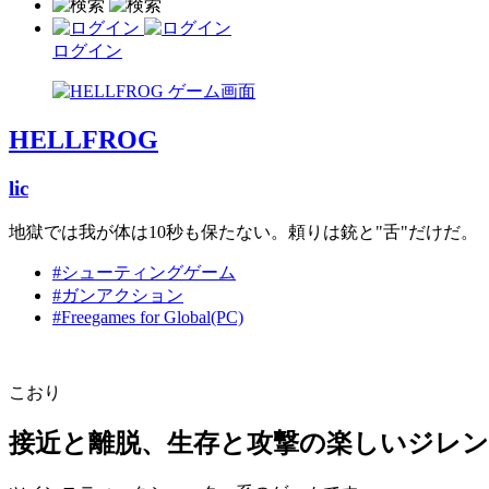
ログイン
HELLFROG
lic
地獄では我が体は10秒も保たない。頼りは銃と"舌"だけだ。
#シューティングゲーム
#ガンアクション
#Freegames for Global(PC)
こおり
接近と離脱、生存と攻撃の楽しいジレ