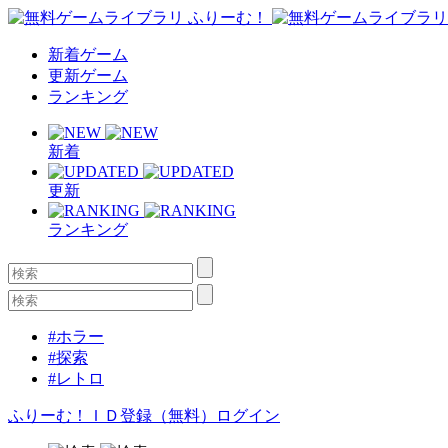
新着ゲーム
更新ゲーム
ランキング
新着
更新
ランキング
#ホラー
#探索
#レトロ
ふりーむ！ＩＤ登録（無料）
ログイン