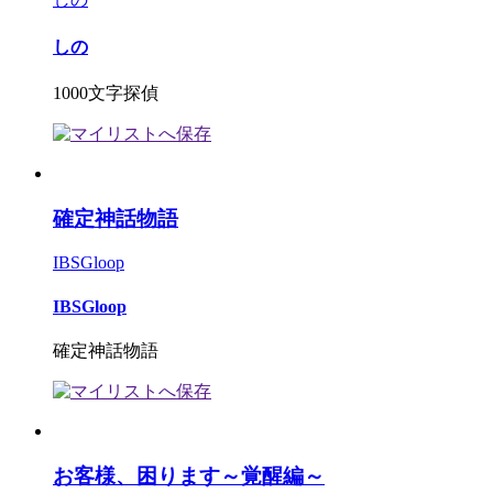
しの
1000文字探偵
確定神話物語
IBSGloop
IBSGloop
確定神話物語
お客様、困ります～覚醒編～