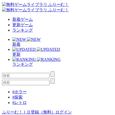
新着ゲーム
更新ゲーム
ランキング
新着
更新
ランキング
#ホラー
#探索
#レトロ
ふりーむ！ＩＤ登録（無料）
ログイン