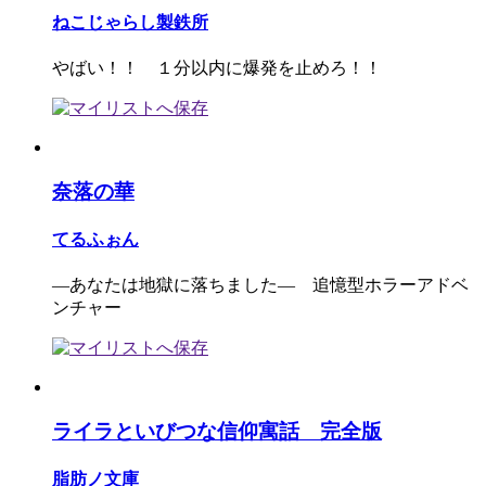
ねこじゃらし製鉄所
やばい！！ １分以内に爆発を止めろ！！
奈落の華
てるふぉん
―あなたは地獄に落ちました― 追憶型ホラーアドベ
ンチャー
ライラといびつな信仰寓話 完全版
脂肪ノ文庫