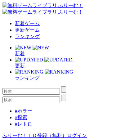
新着ゲーム
更新ゲーム
ランキング
新着
更新
ランキング
#ホラー
#探索
#レトロ
ふりーむ！ＩＤ登録（無料）
ログイン