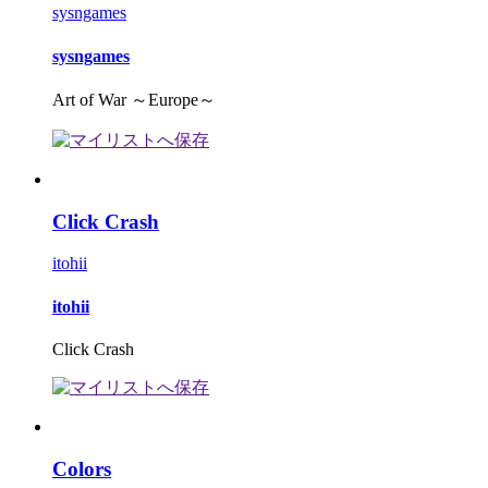
sysngames
sysngames
Art of War ～Europe～
Click Crash
itohii
itohii
Click Crash
Colors