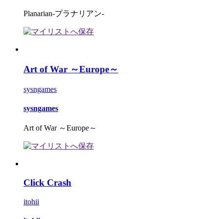
Planarian-プラナリアン-
Art of War ～Europe～
sysngames
sysngames
Art of War ～Europe～
Click Crash
itohii