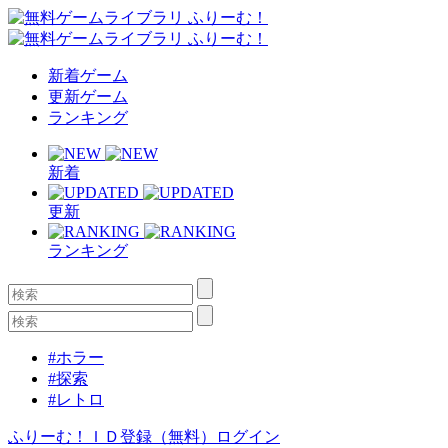
新着ゲーム
更新ゲーム
ランキング
新着
更新
ランキング
#ホラー
#探索
#レトロ
ふりーむ！ＩＤ登録（無料）
ログイン