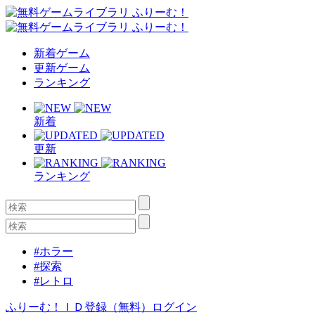
新着ゲーム
更新ゲーム
ランキング
新着
更新
ランキング
#ホラー
#探索
#レトロ
ふりーむ！ＩＤ登録（無料）
ログイン