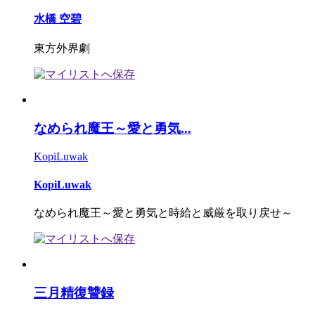
水橋 空碧
東方外界劇
なめられ魔王～愛と勇気...
KopiLuwak
KopiLuwak
なめられ魔王～愛と勇気と時給と威厳を取り戻せ～
三月精復讐録