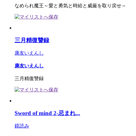
なめられ魔王～愛と勇気と時給と威厳を取り戻せ～
三月精復讐録
康友いえんし
康友いえんし
三月精復讐録
Sword of mind 2-忌まれ...
鏡読み