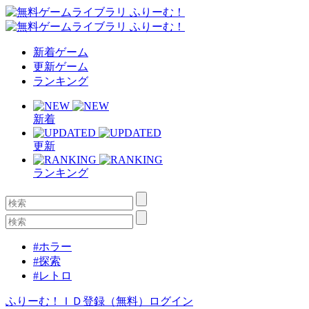
新着ゲーム
更新ゲーム
ランキング
新着
更新
ランキング
#ホラー
#探索
#レトロ
ふりーむ！ＩＤ登録（無料）
ログイン