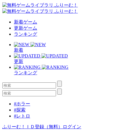
新着ゲーム
更新ゲーム
ランキング
新着
更新
ランキング
#ホラー
#探索
#レトロ
ふりーむ！ＩＤ登録（無料）
ログイン