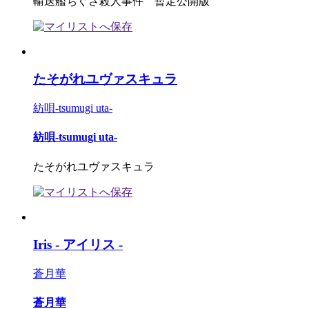
輸送艦ちぐさ殺人事件 暫定公開版
たそがれユヴァスキュラ
紡唄-tsumugi uta-
紡唄-tsumugi uta-
たそがれユヴァスキュラ
Iris - アイリス -
蒼月華
蒼月華