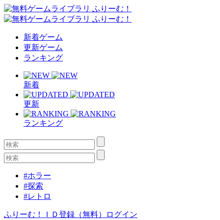
新着ゲーム
更新ゲーム
ランキング
新着
更新
ランキング
#ホラー
#探索
#レトロ
ふりーむ！ＩＤ登録（無料）
ログイン