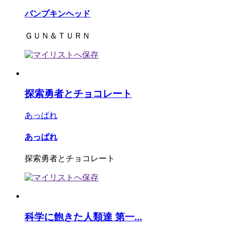
パンプキンヘッド
ＧＵＮ＆ＴＵＲＮ
探索勇者とチョコレート
あっぱれ
あっぱれ
探索勇者とチョコレート
科学に飽きた人類達 第一...