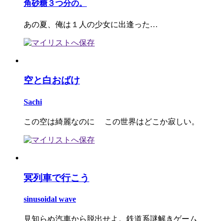
角砂糖３つ分の。
あの夏、俺は１人の少女に出逢った…
空と白おばけ
Sachi
この空は綺麗なのに この世界はどこか寂しい。
冥列車で行こう
sinusoidal wave
見知らぬ汽車から脱出せよ。鉄道系謎解きゲーム