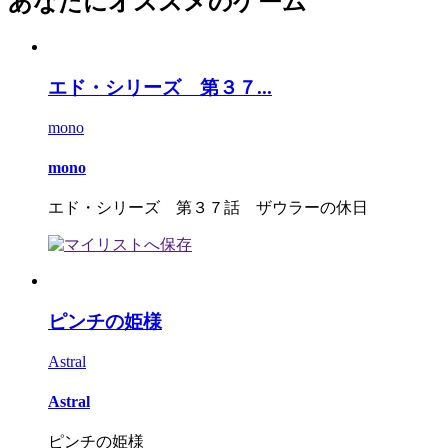
あなたにオススメのゲーム
エド・シリーズ 第３７...
mono
mono
エド・シリーズ 第３７話 ザウラーの休日
ピンチの姫様
Astral
Astral
ピンチの姫様