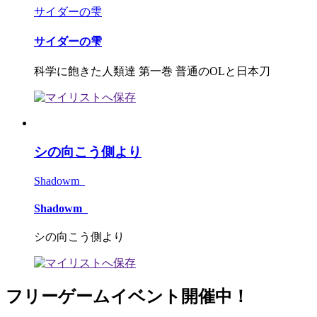
サイダーの雫
サイダーの雫
科学に飽きた人類達 第一巻 普通のOLと日本刀
シの向こう側より
Shadowm_
Shadowm_
シの向こう側より
フリーゲームイベント開催中！