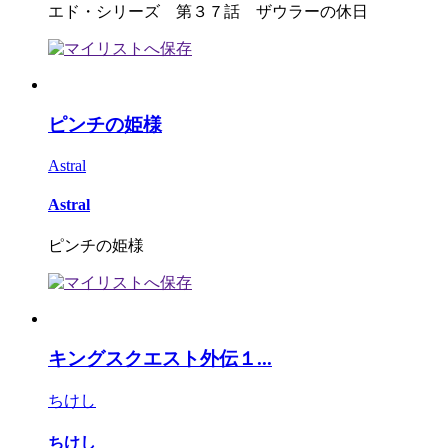
エド・シリーズ 第３７話 ザウラーの休日
ピンチの姫様
Astral
Astral
ピンチの姫様
キングスクエスト外伝１...
ちけし
ちけし