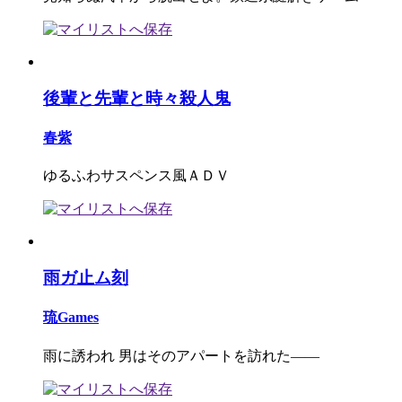
後輩と先輩と時々殺人鬼
春紫
ゆるふわサスペンス風ＡＤＶ
雨ガ止ム刻
琉Games
雨に誘われ 男はそのアパートを訪れた――