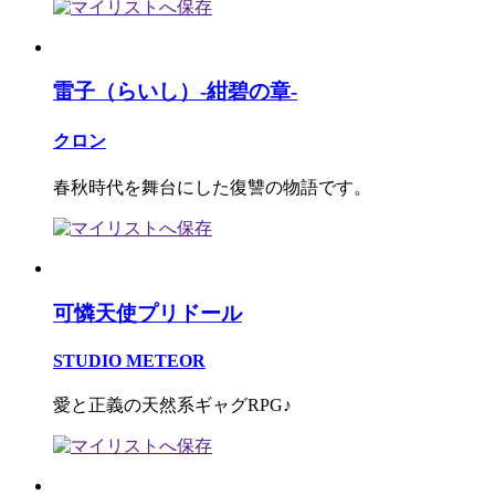
雷子（らいし）-紺碧の章-
クロン
春秋時代を舞台にした復讐の物語です。
可憐天使プリドール
STUDIO METEOR
愛と正義の天然系ギャグRPG♪