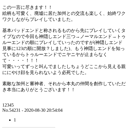
この一言に尽きます！！
絵柄も可愛く、廃墟に居た加州との交流も楽しく、始終ワク
ワクしながらプレイしていました。
基本バッドエンドと称されるものから先にプレイしていくタ
イプなので今回も神隠しエンド三つ→ノーマルエンド→トゥ
ルーエンドの順にプレイしていったのですが(神隠しエンド
見事に123の順に開放？しました)、もう神隠しエンドを知っ
ているからトゥルーエンドでニヤニヤが止まらなく
て・・・・！！！
可愛いってずっと叫んでましたしちょうどここから見える親
ににやけ顔を見られないよう必死でした。
素敵な加州と審神者、それから本丸の仲間を創作していただ
き本当にありがとうございます！！
12345
No.54231 - 2020-08-30 20:54:04
1