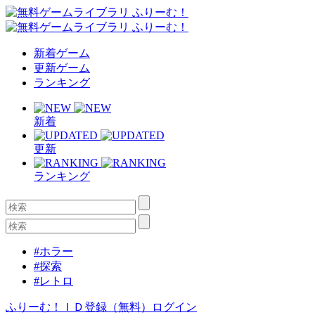
新着ゲーム
更新ゲーム
ランキング
新着
更新
ランキング
#ホラー
#探索
#レトロ
ふりーむ！ＩＤ登録（無料）
ログイン