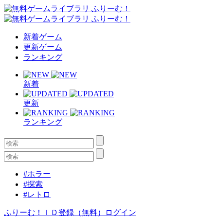
新着ゲーム
更新ゲーム
ランキング
新着
更新
ランキング
#ホラー
#探索
#レトロ
ふりーむ！ＩＤ登録（無料）
ログイン