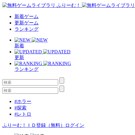
新着ゲーム
更新ゲーム
ランキング
新着
更新
ランキング
#ホラー
#探索
#レトロ
ふりーむ！ＩＤ登録（無料）
ログイン