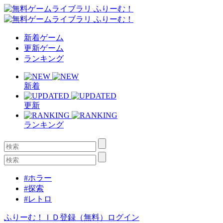
新着ゲーム
更新ゲーム
ランキング
新着
更新
ランキング
#ホラー
#探索
#レトロ
ふりーむ！ＩＤ登録（無料）
ログイン