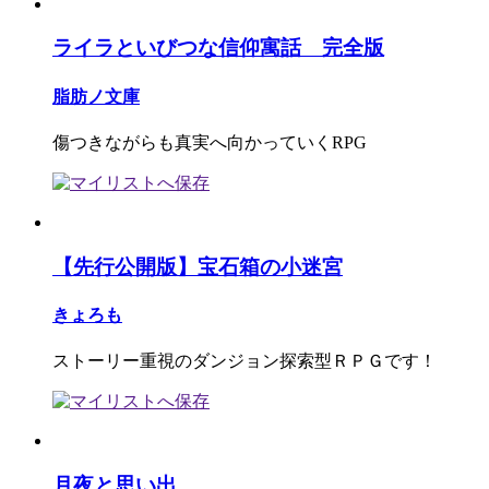
ライラといびつな信仰寓話 完全版
脂肪ノ文庫
傷つきながらも真実へ向かっていくRPG
【先行公開版】宝石箱の小迷宮
きょろも
ストーリー重視のダンジョン探索型ＲＰＧです！
月夜と思い出