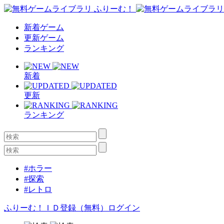
新着ゲーム
更新ゲーム
ランキング
新着
更新
ランキング
#ホラー
#探索
#レトロ
ふりーむ！ＩＤ登録（無料）
ログイン