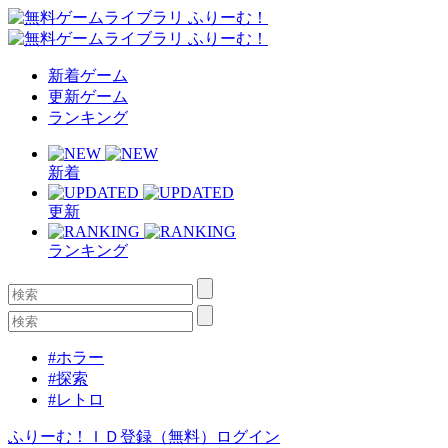
新着ゲーム
更新ゲーム
ランキング
新着
更新
ランキング
#ホラー
#探索
#レトロ
ふりーむ！ＩＤ登録（無料）
ログイン