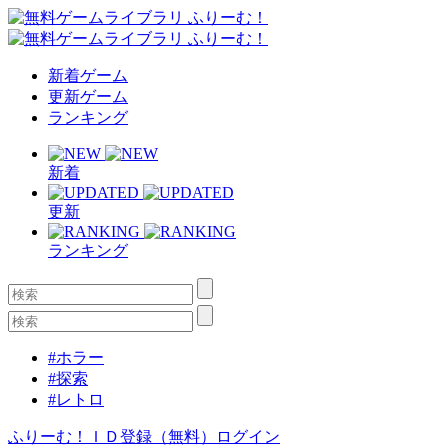
新着ゲーム
更新ゲーム
ランキング
新着
更新
ランキング
#ホラー
#探索
#レトロ
ふりーむ！ＩＤ登録（無料）
ログイン