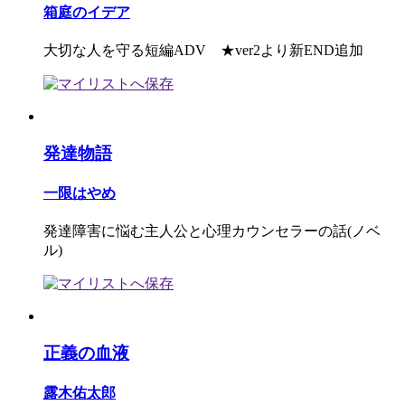
箱庭のイデア
大切な人を守る短編ADV ★ver2より新END追加
発達物語
一限はやめ
発達障害に悩む主人公と心理カウンセラーの話(ノベ
ル)
正義の血液
露木佑太郎