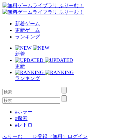
新着ゲーム
更新ゲーム
ランキング
新着
更新
ランキング
#ホラー
#探索
#レトロ
ふりーむ！ＩＤ登録（無料）
ログイン