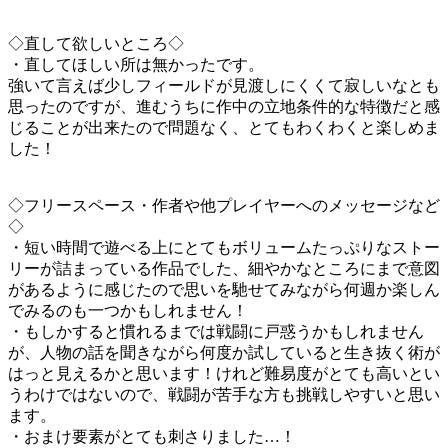
◇直して欲しいところ◇
・直してほしい所は無かったです。
強いて言えば少しフィールドが見渡しにくくて寂しいなとも
思ったのですが、進むうちに作中の立地条件的な特徴だと感
じることが出来たので問題なく、とてもわくわくと楽しめま
した！
◇フリースペース・作者や他プレイヤーへのメッセージなど
◇
・短い時間で遊べる上にとてもボリュームたっぷりなストー
リーが詰まっている作品でした、細やかなところにまで意図
があるように感じたので思いを馳せてみながら何週か楽しん
でみるのも一つかもしれません！
・もしかすると慣れるまでは戦闘に戸惑うかもしれません
が、人物の話を聞きながら何度か試していると生き抜く術が
はっと見えるかと思います！けれど難易度がとても高いとい
うわけではないので、戦闘が苦手な方も挑戦しやすいと思い
ます。
・おまけ要素がとても刺さりました…！