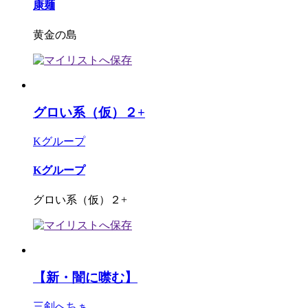
康麺
黄金の島
グロい系（仮）２+
Kグループ
Kグループ
グロい系（仮）２+
【新・闇に噤む】
三剣へちぁ