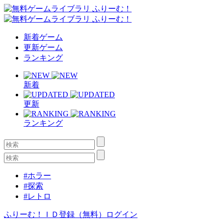
新着ゲーム
更新ゲーム
ランキング
新着
更新
ランキング
#ホラー
#探索
#レトロ
ふりーむ！ＩＤ登録（無料）
ログイン