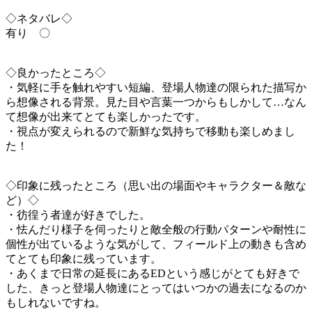
◇ネタバレ◇
有り 〇
◇良かったところ◇
・気軽に手を触れやすい短編、登場人物達の限られた描写か
ら想像される背景。見た目や言葉一つからもしかして…なん
て想像が出来てとても楽しかったです。
・視点が変えられるので新鮮な気持ちで移動も楽しめまし
た！
◇印象に残ったところ（思い出の場面やキャラクター＆敵な
ど）◇
・彷徨う者達が好きでした。
・怯んだり様子を伺ったりと敵全般の行動パターンや耐性に
個性が出ているような気がして、フィールド上の動きも含め
てとても印象に残っています。
・あくまで日常の延長にあるEDという感じがとても好きで
した、きっと登場人物達にとってはいつかの過去になるのか
もしれないですね。