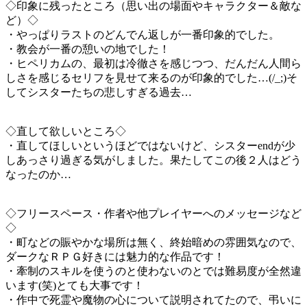
◇印象に残ったところ（思い出の場面やキャラクター＆敵な
ど）◇
・やっぱりラストのどんでん返しが一番印象的でした。
・教会が一番の憩いの地でした！
・ヒペリカムの、最初は冷徹さを感じつつ、だんだん人間ら
しさを感じるセリフを見せて来るのが印象的でした…(/_;)そ
してシスターたちの悲しすぎる過去…
◇直して欲しいところ◇
・直してほしいというほどではないけど、シスターendが少
しあっさり過ぎる気がしました。果たしてこの後２人はどう
なったのか…
◇フリースペース・作者や他プレイヤーへのメッセージなど
◇
・町などの賑やかな場所は無く、終始暗めの雰囲気なので、
ダークなＲＰＧ好きには魅力的な作品です！
・牽制のスキルを使うのと使わないのとでは難易度が全然違
います(笑)とても大事です！
・作中で死霊や魔物の心について説明されてたので、弔いに