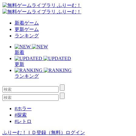
新着ゲーム
更新ゲーム
ランキング
新着
更新
ランキング
#ホラー
#探索
#レトロ
ふりーむ！ＩＤ登録（無料）
ログイン