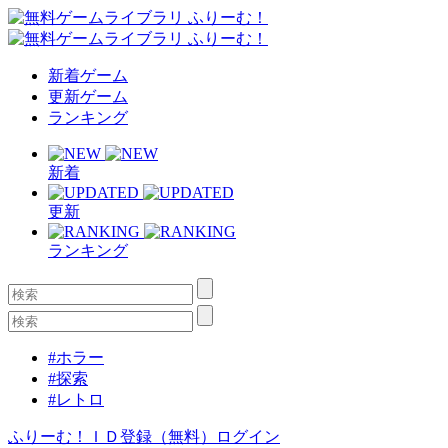
新着ゲーム
更新ゲーム
ランキング
新着
更新
ランキング
#ホラー
#探索
#レトロ
ふりーむ！ＩＤ登録（無料）
ログイン