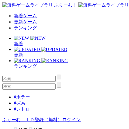
新着ゲーム
更新ゲーム
ランキング
新着
更新
ランキング
#ホラー
#探索
#レトロ
ふりーむ！ＩＤ登録（無料）
ログイン