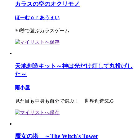
カラスの空のオクリモノ
ほーむｏｒあうぇい
30秒で遊ぶカラスゲーム
天地創造キット～神は光だけ灯して丸投げし
た～
雨小屋
見た目も中身も自分で選ぶ！ 世界創造SLG
魔女の塔 ～The Witch's Tower