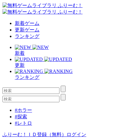
新着ゲーム
更新ゲーム
ランキング
新着
更新
ランキング
#ホラー
#探索
#レトロ
ふりーむ！ＩＤ登録（無料）
ログイン