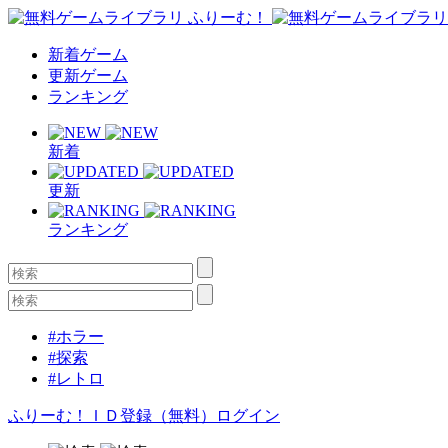
新着ゲーム
更新ゲーム
ランキング
新着
更新
ランキング
#ホラー
#探索
#レトロ
ふりーむ！ＩＤ登録（無料）
ログイン