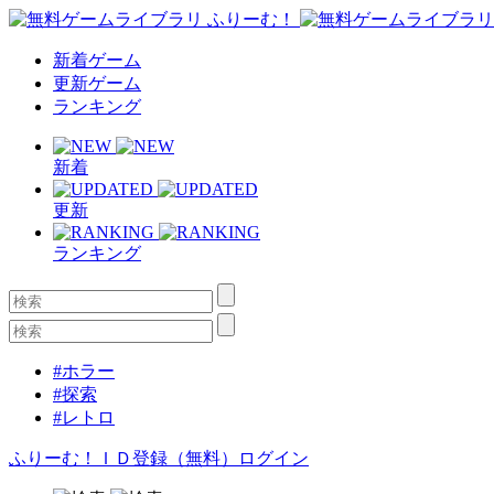
新着ゲーム
更新ゲーム
ランキング
新着
更新
ランキング
#ホラー
#探索
#レトロ
ふりーむ！ＩＤ登録（無料）
ログイン