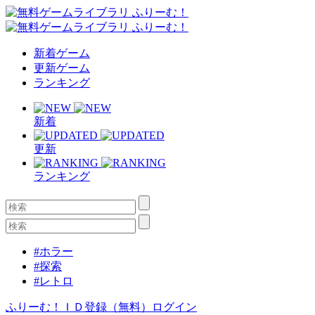
新着ゲーム
更新ゲーム
ランキング
新着
更新
ランキング
#ホラー
#探索
#レトロ
ふりーむ！ＩＤ登録（無料）
ログイン