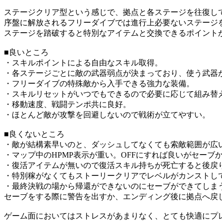
ステージクリア型という感じで、拠点と各ステージを往復し
序盤に解放されるフリーダイブでは進行上必要ないステージ
ステージを踏破すると特別なアイテムと交換できるポイント
■良いところ
・スキルポイントによる自由なスキル取得。
・各ステージごとに敵の武器弱点が決まっており、使う武器
・フリーダイブの特殊敵から入手できる強力な装備。
・スキルリセットがいつでもできるので必要に応じて組み替
・移動速度、戦闘テンポ共に良好。
・ほとんど敵が攻撃を回避しないので戦術が立てやすい。
■良くないところ
・敵が結構素早いのと、ダッシュしてなくても索敵範囲が広
・マップ中のHPMP表示が重い。OFFにすれば良いがセーブ
・復活アイテムが無いので復活スキル持ちが死亡すると後戻
・特別稼がなくてもストーリークリアでレベルがカンストし
・最終決戦の場から帰還ができないのにセーブができてしま
セーブをする際に警告を出すか、エンディング後に拠点へ戻
ゲーム面においてはストレスがあまりなく、とても快適にプ