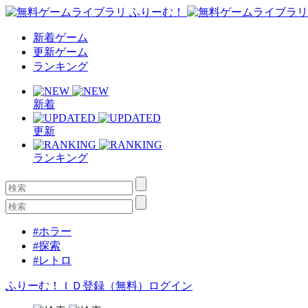
新着ゲーム
更新ゲーム
ランキング
新着
更新
ランキング
#ホラー
#探索
#レトロ
ふりーむ！ＩＤ登録（無料）
ログイン