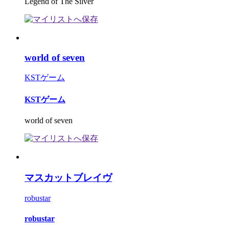
Legend of The Silver
world of seven
KSTゲーム
KSTゲーム
world of seven
マスカットブレイヴ
robustar
robustar