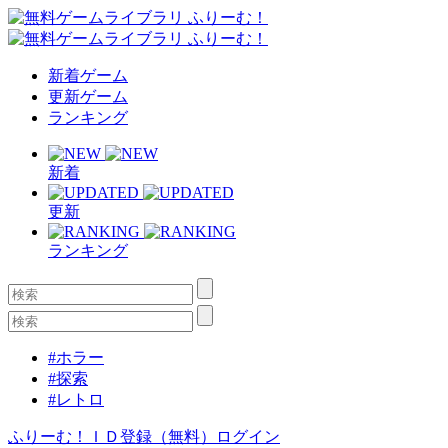
新着ゲーム
更新ゲーム
ランキング
新着
更新
ランキング
#ホラー
#探索
#レトロ
ふりーむ！ＩＤ登録（無料）
ログイン