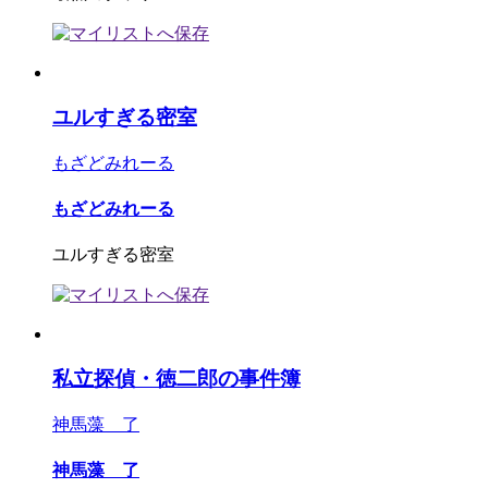
ユルすぎる密室
もざどみれーる
もざどみれーる
ユルすぎる密室
私立探偵・徳二郎の事件簿
神馬藻 了
神馬藻 了