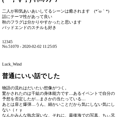
二人が和気あいあいしてるシーンは癒されます (*´ω｀*)
話にテーマ性があって良い
秋のフラグは分かりやすかったと思います
バッドエンドのスチルも好き
12345
No.51070 - 2020-02-02 11:25:05
Luck_Wind
普通にいい話でした
物語の流れはだいたい想像がつく。
驚かされたのは千紘の身体能力です…あるイベントで自分の
予想を否定したが…まさかの当たっている…
あとは扉と爆弾…うん、細かいことだから気にしない気にし
ない（ｒｙ
なんかみんな執念深いな、それに、最後海での写真、ちぃ兄