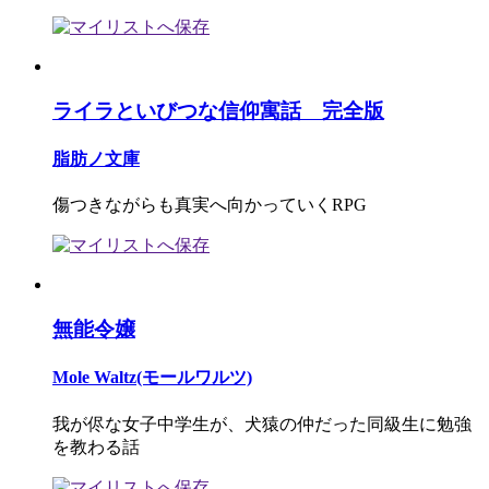
ライラといびつな信仰寓話 完全版
脂肪ノ文庫
傷つきながらも真実へ向かっていくRPG
無能令嬢
Mole Waltz(モールワルツ)
我が侭な女子中学生が、犬猿の仲だった同級生に勉強
を教わる話