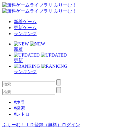
新着ゲーム
更新ゲーム
ランキング
新着
更新
ランキング
#ホラー
#探索
#レトロ
ふりーむ！ＩＤ登録（無料）
ログイン