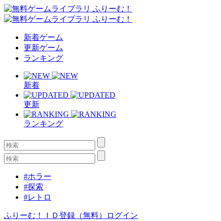
新着ゲーム
更新ゲーム
ランキング
新着
更新
ランキング
#ホラー
#探索
#レトロ
ふりーむ！ＩＤ登録（無料）
ログイン