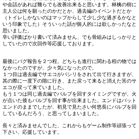
や会話があれば幾らでも改善出来ると思います。林檎の樹に
主人公は何を願ったのかだとか、過去編のイベントだとか
（トイレしかないのはマップからして少し少な過ぎるかなと
いう印象でした）そういった話が個人的には欲しかったなと
思いました。
辛い評価ばかり書いて済みません、でも骨組みはしっかりと
していたので次回作等応援しております。
最後にバグ報告を２つ程。どちらも進行に関わる程の物では
なかったのですが、少々気になったので。
１つ目は過去編でサエコがパシリをされて出て行きますが、
其の際に一度下の階に行き、また戻って来ると消えた筈のサ
エコが戻って来ていました。
もう１つは同じ過去編でバルブを回すタイミングですが、火
が点いた後もバルブを回す事が出来ました。エンドはバット
エンドのままでしたが、初見で見たさい何悠長にバルブを回
しているんだろう、と思ってしまいました。
長々と済みませんでした、これからもゲーム制作等頑張って
下さい、応援しています。