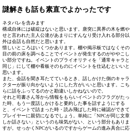
謎解きも話も素直でよかったです
ネタバレを含みます
構成自体には破綻はないと思います。唐突に異界の木を燃や
せと言われた主人公達があまりにすんなり受け入れる部分以
外は会話も自然だと思います。
惜しいところはいくつかあります。棚や掲示板ではなくその
目の前の床を調べることでイベントが発生するのがややこし
い部分ですね。イベントのプライオリティを「通常キャラと
同じ」にして棚や看板そのものにイベントを仕込むといいと
思います。
また、会話を聞き耳たてているとき、話しかけた側のキャラ
クターが振り向かないようにした方がいいと思います。こち
らに話をふってるのかと勘違いしかねないので。
それと司書さん等から情報をもらいイベントのフラグがたっ
た時、もう一度話しかけると要約した事を話すようにする
と、イベントで詰まった時・読み飛ばした時に確認ができて
プレイヤーに親切になるでしょう。単純に「NPCが同じ文章
しか話さない」というのも味気がない、という部分もありま
すが。せっかくNPCがいるのですからゲームの進み具合に応