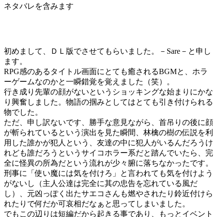
ネタバレを含みます
初めまして、ＤＬ版でさせてもらいました。－Sare－と申し
ます。
RPG感のあるタイトル画面にとても癒されるBGMと、ホラ
ーゲームなのかと一瞬錯覚を覚えました（笑）。
行き成り先輩の顔がないというショッキングな始まりにかな
り興奮しました。物語の掴みとしてはとても引き付けられる
物でした。
ただ、申し訳ないです、勝手な意見ながら、首吊りの後に顔
が斬られているという演出を見た瞬間、林檎の樹の伝説を利
用した誰かが犯人という、友達の中に犯人がいるんだろうけ
れども誰だろうというサイコホラー系だと踏んでいたら、完
全に怪異の所為だという流れが少々腑に落ちなかったです。
刑事に「使い魔には気を付けろ」と言われても気を付けよう
がないし（主人公達は完全に其の忠告を忘れている風だ
し）、元凶っぽく出たサエコさんも燃やされたり鈴近付けら
れたりで何だか可哀相だなぁと思ってしまいました。
でもこの辺りは短編だから起きる事であり、もっとイベント