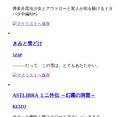
博多弁昆虫少女とアウトローと変人が街を駆けるドタ
バタ中編RPG
きみと雪どけ
5Z6P
―――だって、この雪は、とてもあたたかい。
ASTLIBRA ミニ外伝 ～幻霧の洞窟～
KEIZO
サクッと爽快！横スクロールアクションＲＰＧ