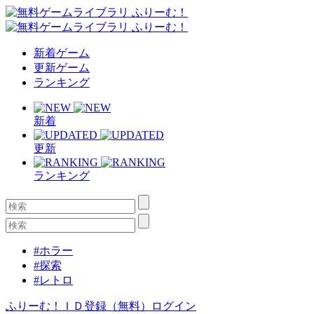
新着ゲーム
更新ゲーム
ランキング
新着
更新
ランキング
#ホラー
#探索
#レトロ
ふりーむ！ＩＤ登録（無料）
ログイン