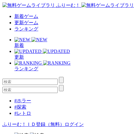
新着ゲーム
更新ゲーム
ランキング
新着
更新
ランキング
#ホラー
#探索
#レトロ
ふりーむ！ＩＤ登録（無料）
ログイン