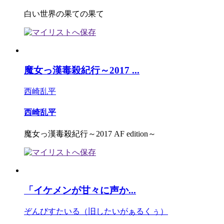
白い世界の果ての果て
魔女っ漢毒殺紀行～2017 ...
西崎乱平
西崎乱平
魔女っ漢毒殺紀行～2017 AF edition～
「イケメンが甘々に声か...
ぞんびすたいる（旧したいがぁるくぅ）