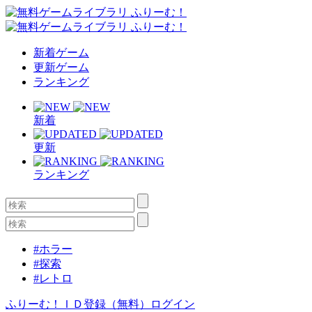
新着ゲーム
更新ゲーム
ランキング
新着
更新
ランキング
#ホラー
#探索
#レトロ
ふりーむ！ＩＤ登録（無料）
ログイン