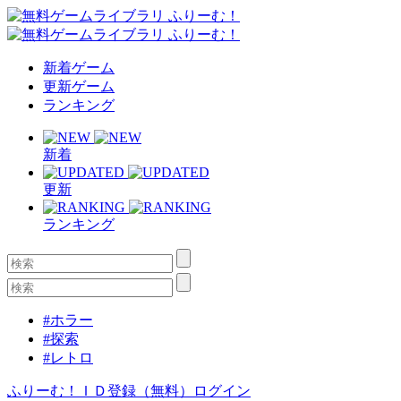
新着ゲーム
更新ゲーム
ランキング
新着
更新
ランキング
#ホラー
#探索
#レトロ
ふりーむ！ＩＤ登録（無料）
ログイン