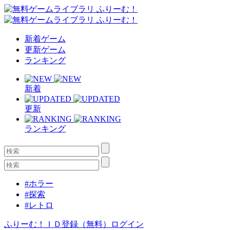
新着ゲーム
更新ゲーム
ランキング
新着
更新
ランキング
#ホラー
#探索
#レトロ
ふりーむ！ＩＤ登録（無料）
ログイン