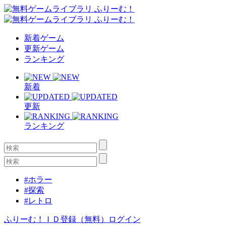
新着ゲーム
更新ゲーム
ランキング
新着
更新
ランキング
#ホラー
#探索
#レトロ
ふりーむ！ＩＤ登録（無料）
ログイン