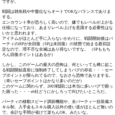
ですが。
戦闘は雑魚戦や中盤位ならオートでOKなバランスでありま
する。
エンカウント率が恐ろしく高いので、嫌でもレベルが上がる
仕様になっており、あまりレベル上げを意識する必要性はな
いかと思われます。
アイテムがほとんど手に入らないかわりに、戦闘開始後はパ
ーティのHPが全回復（SPは未回復）の状態で始まる親切設
定なので、理不尽な全滅はあり得ないですな。 （SPももち
ろん回復ポイントはあるが）
しかし、このゲームの最大の恐怖は、何といっても稀に起こ
る戦闘開始直前に強制終了してしまうバグの存在・・・セー
ブポイントが限られてるので、なおさら恐怖でありまする。
（幸いセーブポイントはかなり多いのだが）
このゲームに関わらず、2003戦闘には本当に多いバグで困っ
た困った・・・eb社どうにかしろって叫びたいところだ。
パーティの移動スピード調節機能や、全パーティ一括装備ス
キル制、入手金もスキル購入以外の使い道がほとんど無いの
で、余計な手間が省けて楽ちんOK、みたいな。