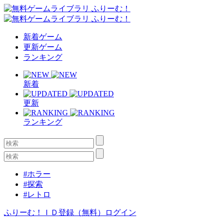
新着ゲーム
更新ゲーム
ランキング
新着
更新
ランキング
#ホラー
#探索
#レトロ
ふりーむ！ＩＤ登録（無料）
ログイン