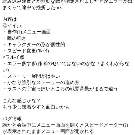
読み込み違反とか無効な敵が指定されましたとかエラーが出
まくって途中で挫折したorz
内容は
◎イイ点
・自作(?)メニュー画面
・敵の強さ
・キャラクターの形が個性的
・スピード変更(ｺﾚｲｲ)
×ワルイ点
・エラー多すぎ(作者のせいではないのかな？よくわからな
い)
・ストーリー展開がはやい
・かなり強引なストーリーの進め方
・ラストの宇宙っぽいところの戦闘背景がまるで違う
こんな感じかな？
もう少し技増やすと面白いかも
バグ情報
誰かと会話中にメニュー画面を開くとスピードメーター(?)
が表示されたままメニュー画面が開かれる