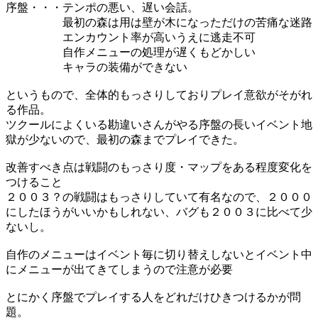
序盤・・・テンポの悪い、遅い会話。
最初の森は用は壁が木になっただけの苦痛な迷路
エンカウント率が高いうえに逃走不可
自作メニューの処理が遅くもどかしい
キャラの装備ができない
というもので、全体的もっさりしておりプレイ意欲がそがれ
る作品。
ツクールによくいる勘違いさんがやる序盤の長いイベント地
獄が少ないので、最初の森までプレイできた。
改善すべき点は戦闘のもっさり度・マップをある程度変化を
つけること
２００３？の戦闘はもっさりしていて有名なので、２０００
にしたほうがいいかもしれない、バグも２００３に比べて少
ないし。
自作のメニューはイベント毎に切り替えしないとイベント中
にメニューが出てきてしまうので注意が必要
とにかく序盤でプレイする人をどれだけひきつけるかが問
題。