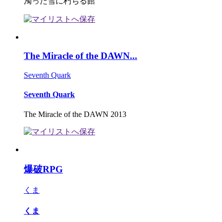
濁った雪に朽ちる館
The Miracle of the DAWN...
Seventh Quark
Seventh Quark
The Miracle of the DAWN 2013
爆破RPG
くま
くま