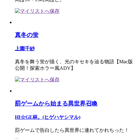
真冬の蛍
上園千紗
真冬を舞う蛍が描く、光のキセキを辿る物語【Mac版
公開！探索ホラー風ADV】
罰ゲームから始まる異世界召喚
HI☆GE林。(ヒゲハヤシマル)
罰ゲームで告白したら異世界に連れてかれちった！