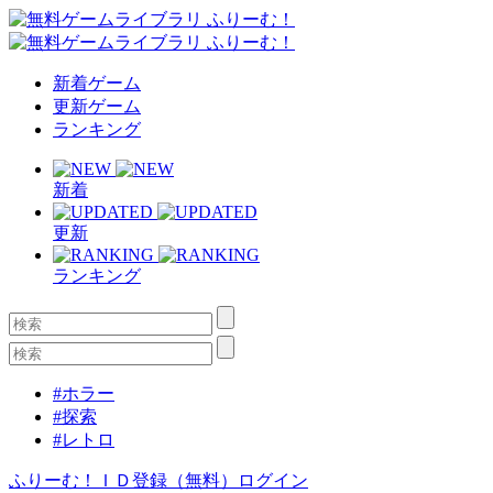
新着ゲーム
更新ゲーム
ランキング
新着
更新
ランキング
#ホラー
#探索
#レトロ
ふりーむ！ＩＤ登録（無料）
ログイン