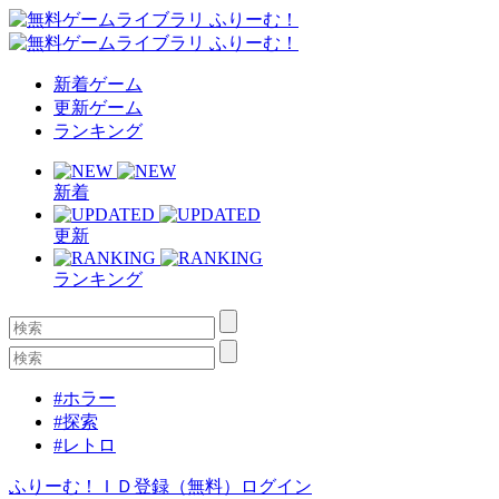
新着ゲーム
更新ゲーム
ランキング
新着
更新
ランキング
#ホラー
#探索
#レトロ
ふりーむ！ＩＤ登録（無料）
ログイン