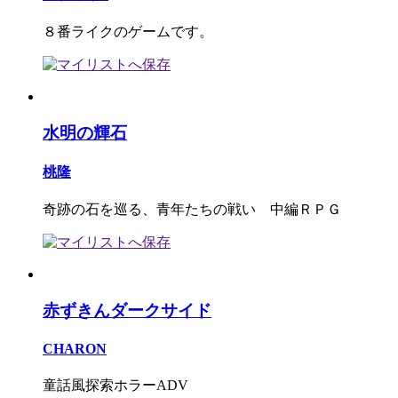
８番ライクのゲームです。
水明の輝石
桃隆
奇跡の石を巡る、青年たちの戦い 中編ＲＰＧ
赤ずきんダークサイド
CHARON
童話風探索ホラーADV