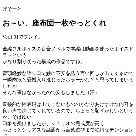
げそーと
お～い、座布団一枚やっとくれ
Ver.1.01でプレイ。
全編フルボイスの百合ノベルで本編は動画を使ったボイスド
ラマという
かなり割り切った構成の作品ですね。
冒頭軽妙な語り口で妙に不安を誘う言い回しが出てくるので
一瞬肉欲と愛憎入り混じったホラーかな？と思ってしまいま
したが
そんな事はなかったので安心しました（汗）
直接的な性表現は出てこないもののかなりあけすけな内容を
良い声で演じてくれているので、ちょっと恥ずかしいという
かこそばゆい
印象を受けましたが、シナリオの完成度が高く
ちょっとシリアスな話題から言葉遊びまで独特なテンション