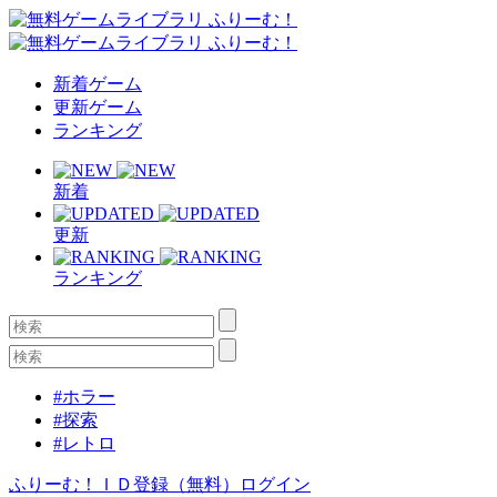
新着ゲーム
更新ゲーム
ランキング
新着
更新
ランキング
#ホラー
#探索
#レトロ
ふりーむ！ＩＤ登録（無料）
ログイン