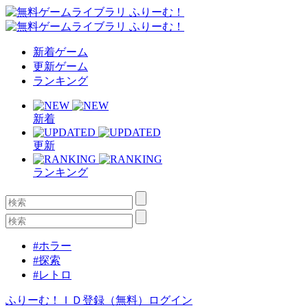
新着ゲーム
更新ゲーム
ランキング
新着
更新
ランキング
#ホラー
#探索
#レトロ
ふりーむ！ＩＤ登録（無料）
ログイン