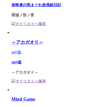
放牧者の気まぐれ放浪絵日記
廃墟ノ獣ノ夜
～アカガオⅡ～
sj@坂
sj@坂
～アカガオⅡ～
Mind Game