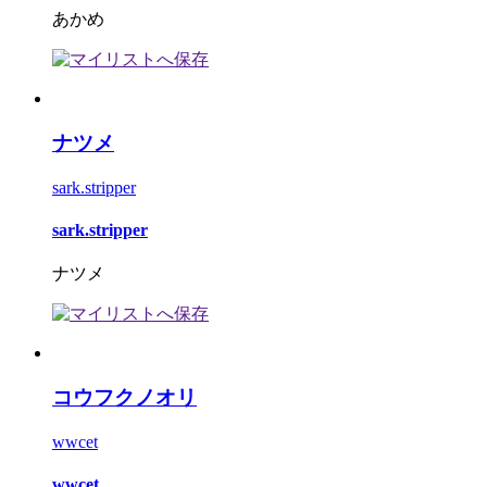
あかめ
ナツメ
sark.stripper
sark.stripper
ナツメ
コウフクノオリ
wwcet
wwcet