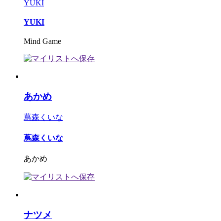
YUKI
YUKI
Mind Game
あかめ
蔦森くいな
蔦森くいな
あかめ
ナツメ