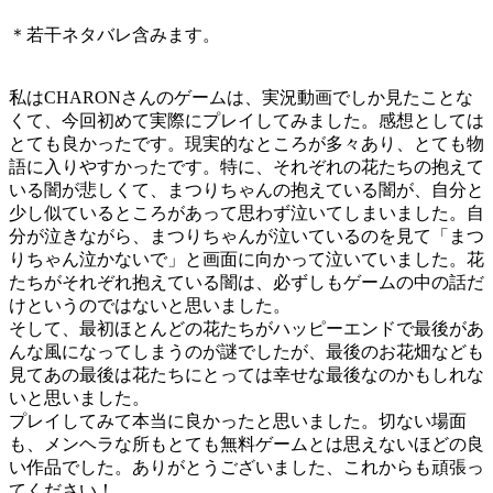
＊若干ネタバレ含みます。
私はCHARONさんのゲームは、実況動画でしか見たことな
くて、今回初めて実際にプレイしてみました。感想としては
とても良かったです。現実的なところが多々あり、とても物
語に入りやすかったです。特に、それぞれの花たちの抱えて
いる闇が悲しくて、まつりちゃんの抱えている闇が、自分と
少し似ているところがあって思わず泣いてしまいました。自
分が泣きながら、まつりちゃんが泣いているのを見て「まつ
りちゃん泣かないで」と画面に向かって泣いていました。花
たちがそれぞれ抱えている闇は、必ずしもゲームの中の話だ
けというのではないと思いました。
そして、最初ほとんどの花たちがハッピーエンドで最後があ
んな風になってしまうのが謎でしたが、最後のお花畑なども
見てあの最後は花たちにとっては幸せな最後なのかもしれな
いと思いました。
プレイしてみて本当に良かったと思いました。切ない場面
も、メンヘラな所もとても無料ゲームとは思えないほどの良
い作品でした。ありがとうございました、これからも頑張っ
てください！