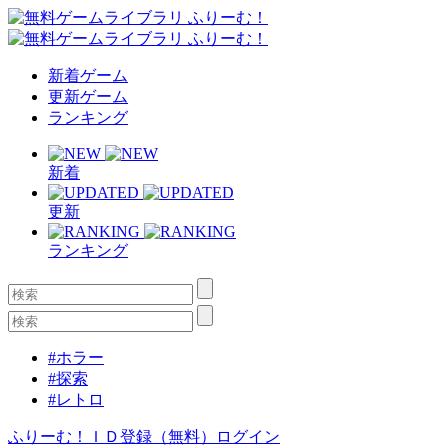
新着ゲーム
更新ゲーム
ランキング
新着
更新
ランキング
#ホラー
#探索
#レトロ
ふりーむ！ＩＤ登録（無料）
ログイン