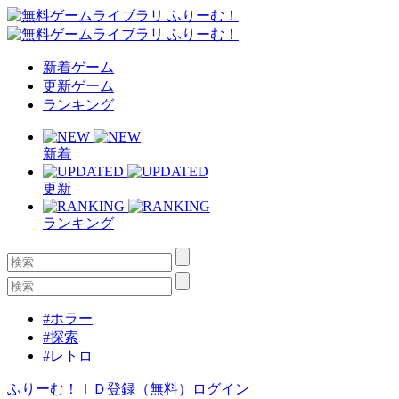
新着ゲーム
更新ゲーム
ランキング
新着
更新
ランキング
#ホラー
#探索
#レトロ
ふりーむ！ＩＤ登録（無料）
ログイン