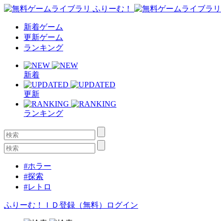
新着ゲーム
更新ゲーム
ランキング
新着
更新
ランキング
#ホラー
#探索
#レトロ
ふりーむ！ＩＤ登録（無料）
ログイン