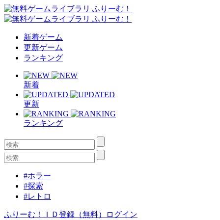
新着ゲーム
更新ゲーム
ランキング
新着
更新
ランキング
#ホラー
#探索
#レトロ
ふりーむ！ＩＤ登録（無料）
ログイン