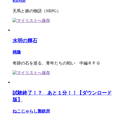
KuMar
天馬と娘の物語（SRPG）
水明の輝石
桃隆
奇跡の石を巡る、青年たちの戦い 中編ＲＰＧ
試験終了！？ あと１分！！【ダウンロード
版】
ねこじゃらし製鉄所