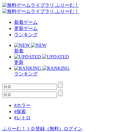
新着ゲーム
更新ゲーム
ランキング
新着
更新
ランキング
#ホラー
#探索
#レトロ
ふりーむ！ＩＤ登録（無料）
ログイン