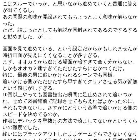
こはスルーでいっか、と思いながら進めていくと普通に答え
が出てくるし。
あの問題の意味が開設されてもちょっとよく意味が解らなか
った。
ただ、詰まったとしても解説が同封されてあるのでするする
と勧めました、が！！
画面を見て進めている、という設定だからかもしれませんが
時折画面が見えにくくなることが多すぎる。
まず、オオカミから逃げる場面が暗すぎて全く分からない。
しかもオオカミ速すぎてただひたすらにむかつくだけ。
特に、最後の男に追いかけられるシーンでも同様。
追いかける側がただひたすら早すぎてクリアさせる気が皆無
という感じがしすぎる。
10回以上やっても図書館出た瞬間に足止めされて追いつか
れ、せめて図書館前で記録させてもらえればよかったのに、
それもできないし、さすがにどういう基準で追いかける側の
スピードを決めてるのか。
作者はデバッグを壁抜けの方法で済ましてないかというくら
いの難度でした。
終いにはブラックアウトしたままゲームすらできないくなり