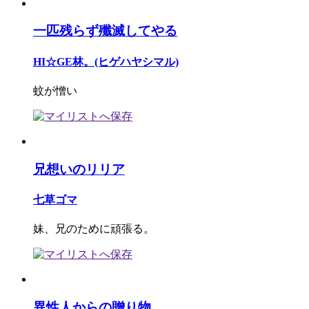
一匹残らず殲滅してやる
HI☆GE林。(ヒゲハヤシマル)
蚊が憎い
兄想いのリリア
七草ゴマ
妹、兄のために頑張る。
異性人からの贈り物