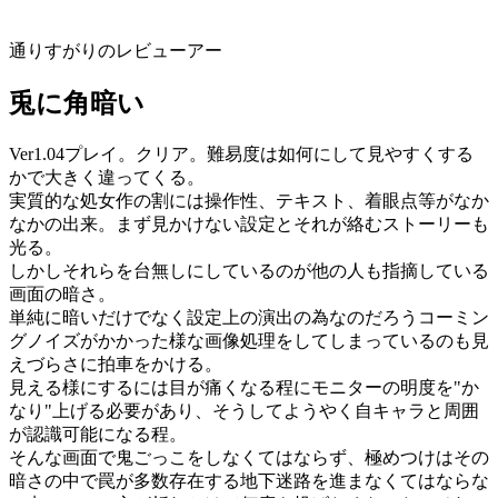
通りすがりのレビューアー
兎に角暗い
Ver1.04プレイ。クリア。難易度は如何にして見やすくする
かで大きく違ってくる。
実質的な処女作の割には操作性、テキスト、着眼点等がなか
なかの出来。まず見かけない設定とそれが絡むストーリーも
光る。
しかしそれらを台無しにしているのが他の人も指摘している
画面の暗さ。
単純に暗いだけでなく設定上の演出の為なのだろうコーミン
グノイズがかかった様な画像処理をしてしまっているのも見
えづらさに拍車をかける。
見える様にするには目が痛くなる程にモニターの明度を"か
なり"上げる必要があり、そうしてようやく自キャラと周囲
が認識可能になる程。
そんな画面で鬼ごっこをしなくてはならず、極めつけはその
暗さの中で罠が多数存在する地下迷路を進まなくてはならな