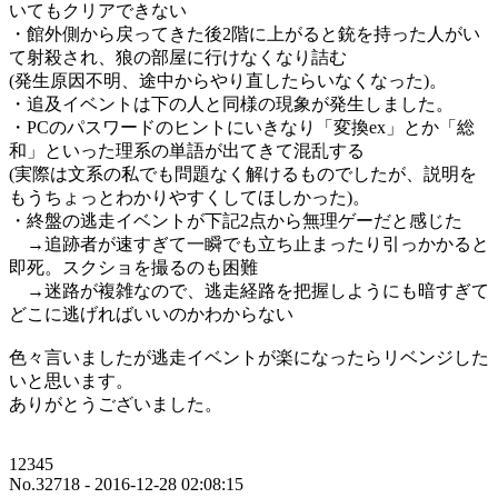
いてもクリアできない
・館外側から戻ってきた後2階に上がると銃を持った人がい
て射殺され、狼の部屋に行けなくなり詰む
(発生原因不明、途中からやり直したらいなくなった)。
・追及イベントは下の人と同様の現象が発生しました。
・PCのパスワードのヒントにいきなり「変換ex」とか「総
和」といった理系の単語が出てきて混乱する
(実際は文系の私でも問題なく解けるものでしたが、説明を
もうちょっとわかりやすくしてほしかった)。
・終盤の逃走イベントが下記2点から無理ゲーだと感じた
→追跡者が速すぎて一瞬でも立ち止まったり引っかかると
即死。スクショを撮るのも困難
→迷路が複雑なので、逃走経路を把握しようにも暗すぎて
どこに逃げればいいのかわからない
色々言いましたが逃走イベントが楽になったらリベンジした
いと思います。
ありがとうございました。
12345
No.32718 - 2016-12-28 02:08:15