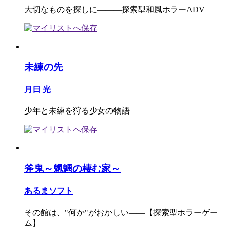
大切なものを探しに―――探索型和風ホラーADV
未練の先
月日 光
少年と未練を狩る少女の物語
斧鬼～魍魎の棲む家～
あるまソフト
その館は、"何か"がおかしい――【探索型ホラーゲー
ム】