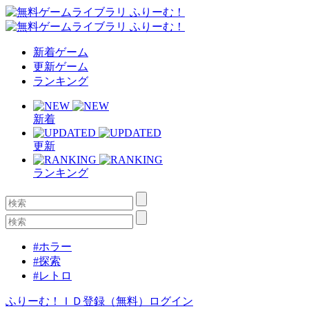
新着ゲーム
更新ゲーム
ランキング
新着
更新
ランキング
#ホラー
#探索
#レトロ
ふりーむ！ＩＤ登録（無料）
ログイン