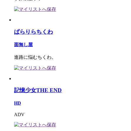
ぱらりらちくわ
面無し屋
進路に悩むちくわ。
記憶少女THE END
HD
ADV