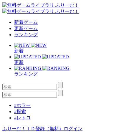
新着ゲーム
更新ゲーム
ランキング
新着
更新
ランキング
#ホラー
#探索
#レトロ
ふりーむ！ＩＤ登録（無料）
ログイン