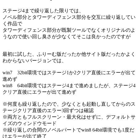
ステージ4まで繰り返した限りでは、
ノベル部分とタワーディフェンス部分を交互に繰り返してい
く作品で
タワーディフェンス部分が既製ツールでなくオリジナルのよ
うなので使い回し臭さが少なくてそこは良かったのですが
最初に試した、ふりーむ版だったか他サイト版だったかよく
わからないバージョンでは、
win7 32bit環境ではステージ1か2クリア直後にエラーが出て
進めず
win8 64bit環境ではステージ4まで進めましたが、ステージ4
クリア直後にエラーが出て進めず
※何度も繰り返したので、少なくとも起動し直してからのス
テージクリア直後のエラー3回ずつは確認
※両方ともフルスクリーン・最大化はせずに、デフォルトサ
イズのウィンドウモード
※繰り返しの合間のノベルパートでwin8 64bit環境でも1度だ
けエラーが出て終了